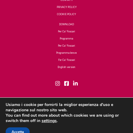
CONTATTI
PRIVACY POLICY
COOKIE POLICY
DOWNLOAD
Per Ca’ Foscari
Programma
Per Ca’ Foscari
Programma breve
For Ca’ Foscari
English version
Usiamo i cookie per fornirti la miglior esperienza d'uso e
navigazione sul nostro sito web.
You can find out more about which cookies we are using or
switch them off in
settings
.
© 2026 Marco Sgarbi |
Privacy Policy
|
Cookie Policy
Accetta