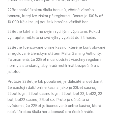
jméno a heslo, které jste si zvolili při registraci.
22Bet nabízí širokou škálu bonusů, včetně vítacího
bonusu, který lze získat při registraci. Bonus je 100% až
10 000 Kč a lze jej použít k hraní na většině her.
22Bet je také známé svými rychlými výplatami. Pokud
vyhrajete, můžete si své výhry vyplatit do 24 hodin.
22Bet je licencované online kasino, které je kontrolované
a regulované členským státem Malta Gaming Authority.
To znamená, že 22Bet musí dodržet všechny regulérní
normy a standardy, aby hráči mohli hrát bezpečně a s
jistotou.
Protože 22Bet je tak populárné, je důležité si uvědomit,
že existují i další online kasina, jako je 22bet casino,
22bet login, 22bet casino login, 22bet, bet 22, bet22, 22
bet, bet22 casino, 22bet cz. Proto je důležité si
uvědomit, že 22Bet je licencované online kasino, které
nabízí širokou škálu her a bonusů pro české hráče.