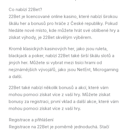
Co nabízí 22Bet?
22Bet je licencované online kasino, které nabízí širokou
škálu her a bonusů pro hráče z České republiky. Pokud
hledáte nové místo, kde můžete hrát své oblíbené hry a
získat výhody, je 22Bet skvělým výběrem.
Kromě klasických kasinových her, jako jsou ruleta,
blackjack a poker, nabízí 22Bet také širší škálu slotů a
jiných her. Můžete si vybrat mezi tisíci hrami od
nejznámějších vývojářů, jako jsou NetEnt, Microgaming
a další.
22Bet také nabízí několik bonusů a akcí, které vám
mohou pomoci získat více z vaší hry. Můžete získat
bonusy za registraci, první vklad a další akce, které vám
mohou pomoci získat více z vaší hry.
Registrace a přihlášení
Registrace na 22Bet je poměrně jednoduchá. Stačí