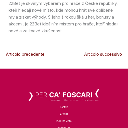
22Bet je skvělým výběrem pro hráče z České republiky,
kteří hledají nové místo, kde mohou hrát své oblíbené
hry a získat výhody. S jeho širokou škálu her, bonusy a
akcemi, je 22Bet ideálním místem pro hráče, kteří hledají
nové a zajímavé zkušenosti.
←
Articolo precedente
Articolo successivo
→
HOME
ABOUT
PROGRAMMA