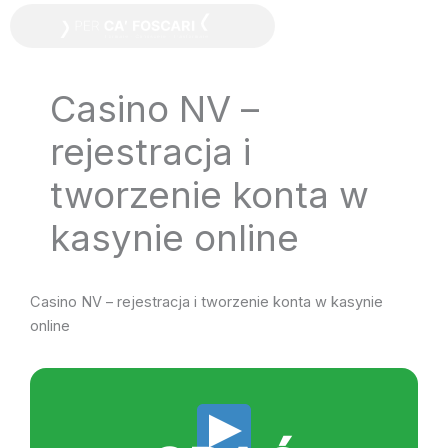
Vai
al
contenuto
Casino NV –
rejestracja i
tworzenie konta w
kasynie online
Casino NV – rejestracja i tworzenie konta w kasynie
online