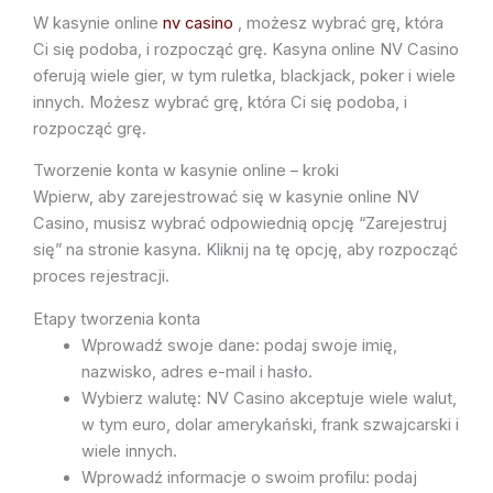
W kasynie online
nv casino
, możesz wybrać grę, która
Ci się podoba, i rozpocząć grę. Kasyna online NV Casino
oferują wiele gier, w tym ruletka, blackjack, poker i wiele
innych. Możesz wybrać grę, która Ci się podoba, i
rozpocząć grę.
Tworzenie konta w kasynie online – kroki
Wpierw, aby zarejestrować się w kasynie online NV
Casino, musisz wybrać odpowiednią opcję “Zarejestruj
się” na stronie kasyna. Kliknij na tę opcję, aby rozpocząć
proces rejestracji.
Etapy tworzenia konta
Wprowadź swoje dane: podaj swoje imię,
nazwisko, adres e-mail i hasło.
Wybierz walutę: NV Casino akceptuje wiele walut,
w tym euro, dolar amerykański, frank szwajcarski i
wiele innych.
Wprowadź informacje o swoim profilu: podaj