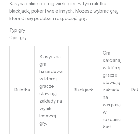
Kasyna online oferują wiele gier, w tym ruletka,
blackjack, poker i wiele innych. Możesz wybrać grę,
która Ci się podoba, i rozpocząć grę.
Typ gry
Opis gry
Gra
Klasyczna
karciana,
gra
w której
hazardowa,
gracze
w której
stawiają
gracze
Ruletka
Blackjack
zakłady
Po
stawiają
na
zakłady na
wygraną
wynik
w
losowej
rozdaniu
gry.
kart.