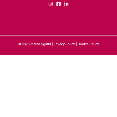
© 2026 Marco Sgarbi |
Privacy Policy
|
Cookie Policy