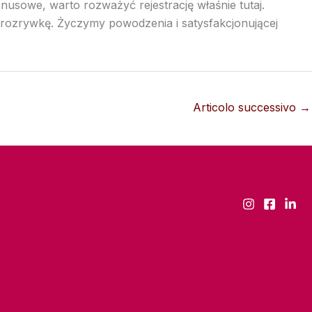
onusowe, warto rozważyć rejestrację właśnie tutaj.
a rozrywkę. Życzymy powodzenia i satysfakcjonującej
Articolo successivo
→