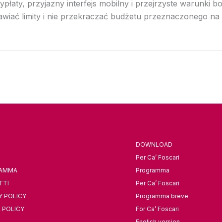
płaty, przyjazny interfejs mobilny i przejrzyste warunki b
tawiać limity i nie przekraczać budżetu przeznaczonego n
DOWNLOAD
Per Ca’ Foscari
AMMA
Programma
TTI
Per Ca’ Foscari
Y POLICY
Programma breve
 POLICY
For Ca’ Foscari
English version