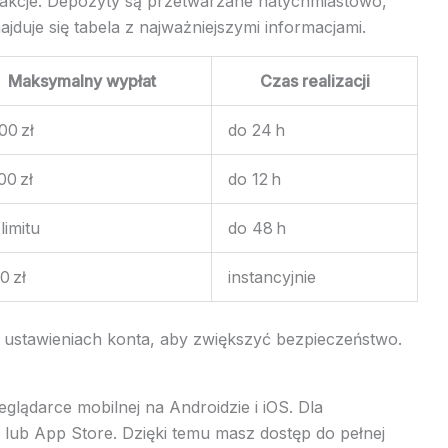
sakcje. Depozyty są przetwarzane natychmiastowo,
jduje się tabela z najważniejszymi informacjami.
Maksymalny wypłat
Czas realizacji
00 zł
do 24 h
00 zł
do 12 h
limitu
do 48 h
0 zł
instancyjnie
 ustawieniach konta, aby zwiększyć bezpieczeństwo.
eglądarce mobilnej na Androidzie i iOS. Dla
 lub App Store. Dzięki temu masz dostęp do pełnej