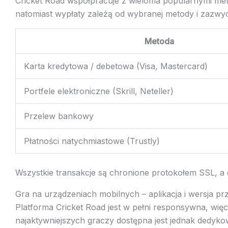
Cricket Road współpracuje z wieloma popularnymi met
natomiast wypłaty zależą od wybranej metody i zazwycz
Metoda
Karta kredytowa / debetowa (Visa, Mastercard)
Portfele elektroniczne (Skrill, Neteller)
Przelew bankowy
Płatności natychmiastowe (Trustly)
Wszystkie transakcje są chronione protokołem SSL, a
Gra na urządzeniach mobilnych – aplikacja i wersja p
Platforma Cricket Road jest w pełni responsywna, więc 
najaktywniejszych graczy dostępna jest jednak dedyko