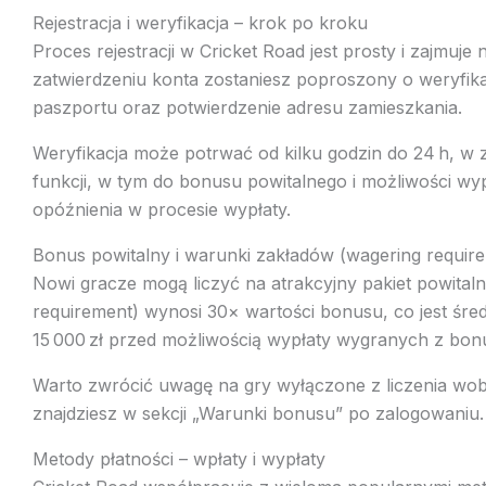
Rejestracja i weryfikacja – krok po kroku
Proces rejestracji w Cricket Road jest prosty i zajmuj
zatwierdzeniu konta zostaniesz poproszony o weryfi
paszportu oraz potwierdzenie adresu zamieszkania.
Weryfikacja może potrwać od kilku godzin do 24 h, w 
funkcji, w tym do bonusu powitalnego i możliwości w
opóźnienia w procesie wypłaty.
Bonus powitalny i warunki zakładów (wagering requir
Nowi gracze mogą liczyć na atrakcyjny pakiet powita
requirement) wynosi 30× wartości bonusu, co jest śr
15 000 zł przed możliwością wypłaty wygranych z bon
Warto zwrócić uwagę na gry wyłączone z liczenia wobe
znajdziesz w sekcji „Warunki bonusu” po zalogowaniu.
Metody płatności – wpłaty i wypłaty