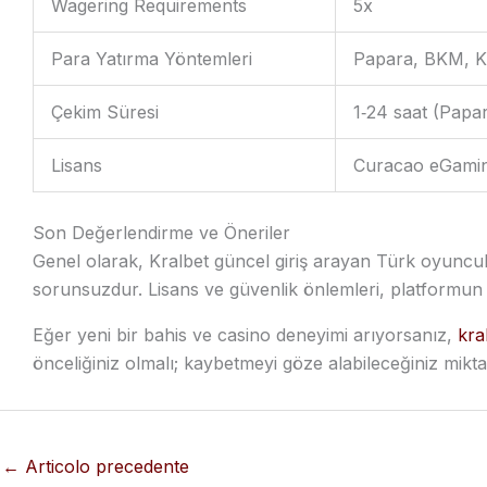
Wagering Requirements
5x
Para Yatırma Yöntemleri
Papara, BKM, Kr
Çekim Süresi
1‑24 saat (Papa
Lisans
Curacao eGami
Son Değerlendirme ve Öneriler
Genel olarak, Kralbet güncel giriş arayan Türk oyuncul
sorunsuzdur. Lisans ve güvenlik önlemleri, platformun gü
Eğer yeni bir bahis ve casino deneyimi arıyorsanız,
kra
önceliğiniz olmalı; kaybetmeyi göze alabileceğiniz miktarı 
←
Articolo precedente