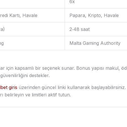
6x
edi Kartı, Havale
Papara, Kripto, Havale
ra)
2‑48 saat
ng
Malta Gaming Authority
ar için kapsamlı bir seçenek sunar. Bonus yapısı makul, öd
venilirliğini destekler.
lbet giris
üzerinden güncel linki kullanarak başlayabilirsi
belirleyin ve limitleri aktif tutun.