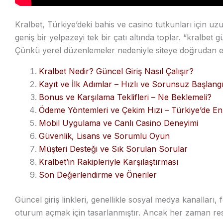
Kralbet, Türkiye’deki bahis ve casino tutkunları için uzu
geniş bir yelpazeyi tek bir çatı altında toplar. “kralbet g
Çünkü yerel düzenlemeler nedeniyle siteye doğrudan eri
Kralbet Nedir? Güncel Giriş Nasıl Çalışır?
Kayıt ve İlk Adımlar – Hızlı ve Sorunsuz Başlang
Bonus ve Karşılama Teklifleri – Ne Beklemeli?
Ödeme Yöntemleri ve Çekim Hızı – Türkiye’de En 
Mobil Uygulama ve Canlı Casino Deneyimi
Güvenlik, Lisans ve Sorumlu Oyun
Müşteri Desteği ve Sık Sorulan Sorular
Kralbet’in Rakipleriyle Karşılaştırması
Son Değerlendirme ve Öneriler
Güncel giriş linkleri, genellikle sosyal medya kanalları, 
oturum açmak için tasarlanmıştır. Ancak her zaman resm