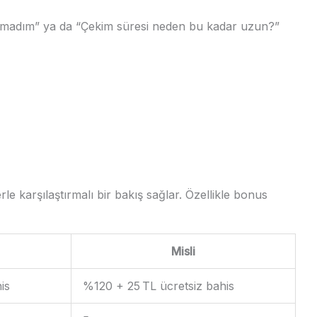
a almadım” ya da “Çekim süresi neden bu kadar uzun?”
le karşılaştırmalı bir bakış sağlar. Özellikle bonus
Misli
is
%120 + 25 TL ücretsiz bahis