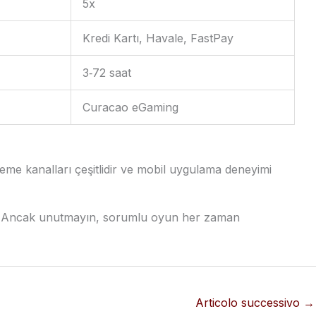
5x
Kredi Kartı, Havale, FastPay
3‑72 saat
Curacao eGaming
eme kanalları çeşitlidir ve mobil uygulama deneyimi
niz. Ancak unutmayın, sorumlu oyun her zaman
Articolo successivo
→