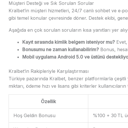
Müşteri Desteği ve Sık Sorulan Sorular
Kralbet’in müşteri hizmetleri, 24/7 canlı sohbet ve e‑p
gibi temel konular çevresinde döner. Destek ekibi, gene
Aşağıda en çok sorulan soruların kısa yanıtları yer alıy
Kayıt sırasında kimlik belgem isteniyor mu?
Evet,
Bonusumu ne zaman kullanabilirim?
Bonus, hesabı
Mobil uygulama Android 5.0 ve üstünü destekliy
Kralbet’in Rakipleriyle Karşılaştırması
Türkiye pazarında Kralbet, benzer platformlarla çeşitli y
miktarı, ödeme hızı ve lisans gibi kriterler kullanıcıların 
Özellik
Hoş Geldin Bonusu
%100 + 30 TL üc