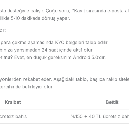
osta desteğiyle çalışır. Çoğu soru, “Kayıt sırasında e‑post
llikle 5‑10 dakikada dönüş yapar.
or:
 para çekme aşamasında KYC belgeleri talep edilir.
nıza yansımadan 24 saat içinde aktif olur.
or mu?
Evet, en düşük gereksinim Android 5.0’dır.
önlerden rekabet eder. Aşağıdaki tablo, başlıca rakip siteler
tercihinde belirleyici olur.
Kralbet
Bettilt
retsiz bahis
%150 + 40 TL ücretsiz bah