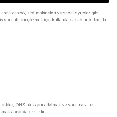
 canlı casino, slot makineleri ve sanal oyunlar gibi
giriş sorunlarını çözmek için kullanılan anahtar kelimedir.
 Bu linkler, DNS blokajını atlatmak ve sorunsuz bir
ak açısından kritiktir.