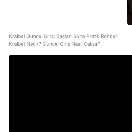
Kralbet Güncel Giriş: Baştan Sona Pratik Rehber
Kralbet Nedir? Güncel Giriş Nasıl Çalışır?