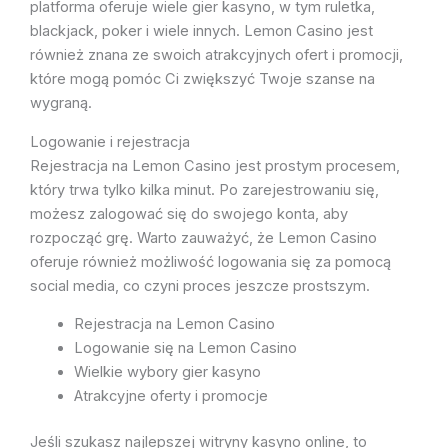
platforma oferuje wiele gier kasyno, w tym ruletka,
blackjack, poker i wiele innych. Lemon Casino jest
również znana ze swoich atrakcyjnych ofert i promocji,
które mogą pomóc Ci zwiększyć Twoje szanse na
wygraną.
Logowanie i rejestracja
Rejestracja na Lemon Casino jest prostym procesem,
który trwa tylko kilka minut. Po zarejestrowaniu się,
możesz zalogować się do swojego konta, aby
rozpocząć grę. Warto zauważyć, że Lemon Casino
oferuje również możliwość logowania się za pomocą
social media, co czyni proces jeszcze prostszym.
Rejestracja na Lemon Casino
Logowanie się na Lemon Casino
Wielkie wybory gier kasyno
Atrakcyjne oferty i promocje
Jeśli szukasz najlepszej witryny kasyno online, to