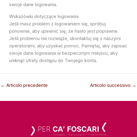
swoje dane logowania.
Wskazówki dotyczące logowania
Jeśli masz problem z logowaniem się, spróbuj
ponownie, aby upewnić się, że hasło jest poprawne.
Jeśli problemu nie rozwiąże, skontaktuj się z naszymi
operatorami, aby uzyskać pomoc. Pamiętaj, aby zapisać
swoje dane logowania w bezpiecznym miejscu, aby
uniknąć utraty dostępu do Twojego konta.
←
Articolo precedente
Articolo successivo
→