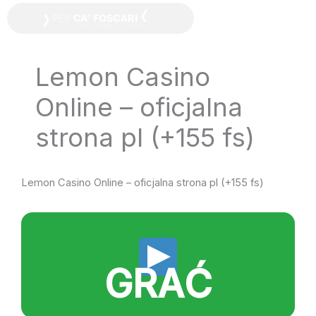
Vai
al
contenuto
Lemon Casino
Online – oficjalna
strona pl (+155 fs)
Lemon Casino Online – oficjalna strona pl (+155 fs)
GRAĆ