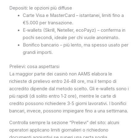
Depositi: le opzioni più diffuse
Carte Visa e MasterCard – istantanei, limiti fino a
€5.000 per transazione.
E‑wallets (Skrill, Neteller, ecoPayz) – conferma in
pochi secondi, ideale per chi vuole anonimato.
Bonifico bancario – più lento, ma spesso usato per
grandi importi.
Prelievi: cosa aspettarsi
La maggior parte dei casinò non AAMS elabora le
richieste di prelievo entro 24‑48 ore, ma il tempo di
accredito dipende dal metodo scelto. Gli e‑wallets sono i
più rapidi (di solito entro 1‑2 ore), mentre le carte di
credito possono richiedere 3‑5 giorni lavorativi. I bonifici
bancari, invece, possono impiegare fino a una settimana.
Controlla sempre la sezione “Prelievi” del sito: alcuni
operatori applicano limiti giornalieri o richiedono
documenti aggiuntivi se superi una certa soglia.