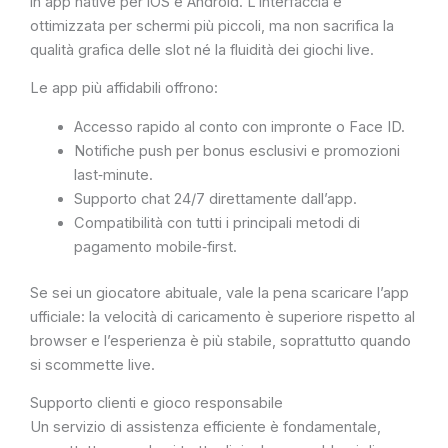
in app native per iOS e Android. L’interfaccia è
ottimizzata per schermi più piccoli, ma non sacrifica la
qualità grafica delle slot né la fluidità dei giochi live.
Le app più affidabili offrono:
Accesso rapido al conto con impronte o Face ID.
Notifiche push per bonus esclusivi e promozioni
last‑minute.
Supporto chat 24/7 direttamente dall’app.
Compatibilità con tutti i principali metodi di
pagamento mobile‑first.
Se sei un giocatore abituale, vale la pena scaricare l’app
ufficiale: la velocità di caricamento è superiore rispetto al
browser e l’esperienza è più stabile, soprattutto quando
si scommette live.
Supporto clienti e gioco responsabile
Un servizio di assistenza efficiente è fondamentale,