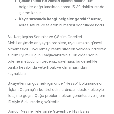
Çekim talebi ne zaman işleme alınır?
Tüm
belgeler doğrulandıktan sonra 15‑30 dakika içinde
işleme konur.
Kayıt sırasında hangi belgeler gerekir?
Kimlik,
adres fatura ve telefon numarası doğrulama kodu.
Sık Karşılaşılan Sorunlar ve Çözüm Önerileri
Mobil erişimde en yaygın problem, uygulamanın güncel
olmamasıdır. Uygulamayı resmi siteden yeniden indirerek
sürüm uyumluluğunu sağlayabilirsiniz. Bir diğer sorun,
ödeme metodunun geçersiz sayılması; bu genellikle
banka hesabında yeterli bakiye olmamasından
kaynaklanır.
Şikayetlerinizi çözmek için önce “Hesap” bölümündeki
“İşlem Geçmişi”ni kontrol edin, ardından destek ekibiyle
iletişime geçin. Çoğu problem, ekran görüntüsü ve işlem
ID’siyle 5 dk içinde çözülebilir.
Sonuç: Nesine Telefon ile Güvenli ve Hızlı Bahis