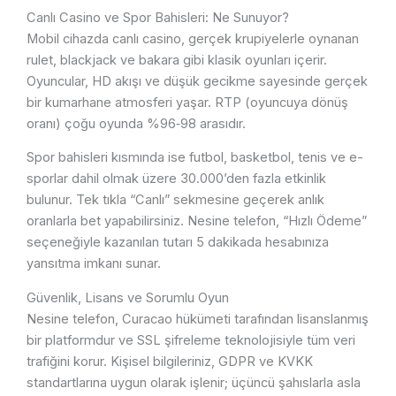
Canlı Casino ve Spor Bahisleri: Ne Sunuyor?
Mobil cihazda canlı casino, gerçek krupiyelerle oynanan
rulet, blackjack ve bakara gibi klasik oyunları içerir.
Oyuncular, HD akışı ve düşük gecikme sayesinde gerçek
bir kumarhane atmosferi yaşar. RTP (oyuncuya dönüş
oranı) çoğu oyunda %96‑98 arasıdır.
Spor bahisleri kısmında ise futbol, basketbol, tenis ve e-
sporlar dahil olmak üzere 30.000’den fazla etkinlik
bulunur. Tek tıkla “Canlı” sekmesine geçerek anlık
oranlarla bet yapabilirsiniz. Nesine telefon, “Hızlı Ödeme”
seçeneğiyle kazanılan tutarı 5 dakikada hesabınıza
yansıtma imkanı sunar.
Güvenlik, Lisans ve Sorumlu Oyun
Nesine telefon, Curacao hükümeti tarafından lisanslanmış
bir platformdur ve SSL şifreleme teknolojisiyle tüm veri
trafiğini korur. Kişisel bilgileriniz, GDPR ve KVKK
standartlarına uygun olarak işlenir; üçüncü şahıslarla asla