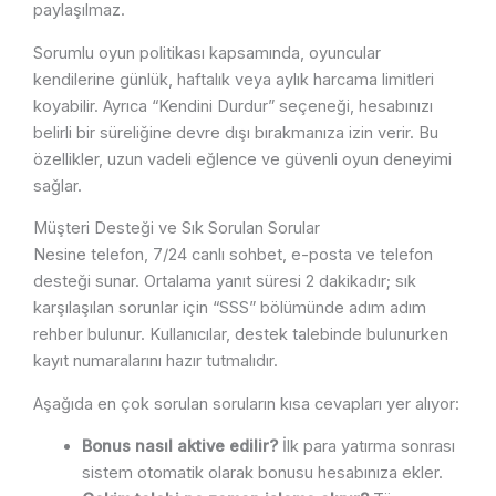
paylaşılmaz.
Sorumlu oyun politikası kapsamında, oyuncular
kendilerine günlük, haftalık veya aylık harcama limitleri
koyabilir. Ayrıca “Kendini Durdur” seçeneği, hesabınızı
belirli bir süreliğine devre dışı bırakmanıza izin verir. Bu
özellikler, uzun vadeli eğlence ve güvenli oyun deneyimi
sağlar.
Müşteri Desteği ve Sık Sorulan Sorular
Nesine telefon, 7/24 canlı sohbet, e-posta ve telefon
desteği sunar. Ortalama yanıt süresi 2 dakikadır; sık
karşılaşılan sorunlar için “SSS” bölümünde adım adım
rehber bulunur. Kullanıcılar, destek talebinde bulunurken
kayıt numaralarını hazır tutmalıdır.
Aşağıda en çok sorulan soruların kısa cevapları yer alıyor:
Bonus nasıl aktive edilir?
İlk para yatırma sonrası
sistem otomatik olarak bonusu hesabınıza ekler.