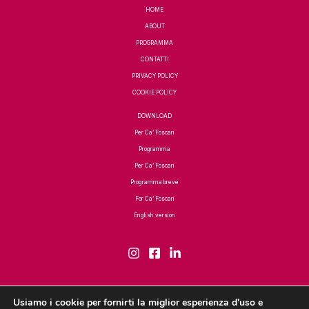
HOME
ABOUT
PROGRAMMA
CONTATTI
PRIVACY POLICY
COOKIE POLICY
DOWNLOAD
Per Ca’ Foscari
Programma
Per Ca’ Foscari
Programma breve
For Ca’ Foscari
English version
Usiamo i cookie per fornirti la miglior esperienza d'uso e