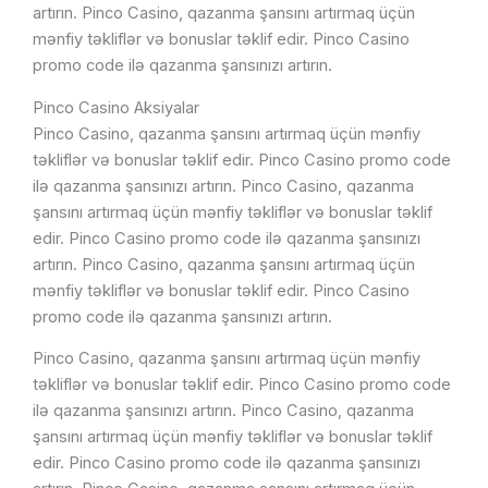
artırın. Pinco Casino, qazanma şansını artırmaq üçün
mənfiy təkliflər və bonuslar təklif edir. Pinco Casino
promo code ilə qazanma şansınızı artırın.
Pinco Casino Aksiyalar
Pinco Casino, qazanma şansını artırmaq üçün mənfiy
təkliflər və bonuslar təklif edir. Pinco Casino promo code
ilə qazanma şansınızı artırın. Pinco Casino, qazanma
şansını artırmaq üçün mənfiy təkliflər və bonuslar təklif
edir. Pinco Casino promo code ilə qazanma şansınızı
artırın. Pinco Casino, qazanma şansını artırmaq üçün
mənfiy təkliflər və bonuslar təklif edir. Pinco Casino
promo code ilə qazanma şansınızı artırın.
Pinco Casino, qazanma şansını artırmaq üçün mənfiy
təkliflər və bonuslar təklif edir. Pinco Casino promo code
ilə qazanma şansınızı artırın. Pinco Casino, qazanma
şansını artırmaq üçün mənfiy təkliflər və bonuslar təklif
edir. Pinco Casino promo code ilə qazanma şansınızı