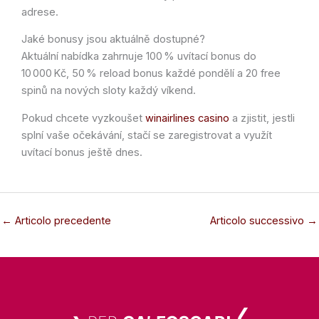
adrese.
Jaké bonusy jsou aktuálně dostupné?
Aktuální nabídka zahrnuje 100 % uvítací bonus do
10 000 Kč, 50 % reload bonus každé pondělí a 20 free
spinů na nových sloty každý víkend.
Pokud chcete vyzkoušet
winairlines casino
a zjistit, jestli
splní vaše očekávání, stačí se zaregistrovat a využít
uvítací bonus ještě dnes.
←
Articolo precedente
Articolo successivo
→