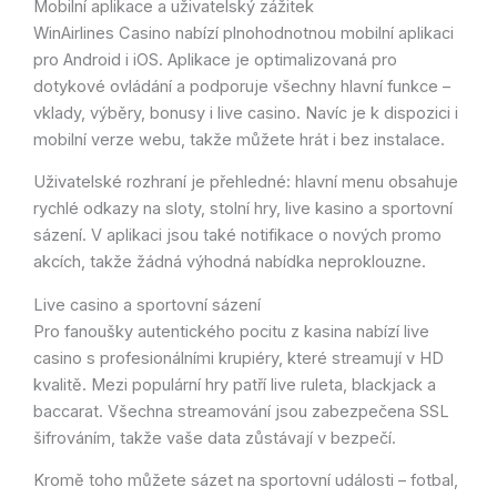
Mobilní aplikace a uživatelský zážitek
WinAirlines Casino nabízí plnohodnotnou mobilní aplikaci
pro Android i iOS. Aplikace je optimalizovaná pro
dotykové ovládání a podporuje všechny hlavní funkce –
vklady, výběry, bonusy i live casino. Navíc je k dispozici i
mobilní verze webu, takže můžete hrát i bez instalace.
Uživatelské rozhraní je přehledné: hlavní menu obsahuje
rychlé odkazy na sloty, stolní hry, live kasino a sportovní
sázení. V aplikaci jsou také notifikace o nových promo
akcích, takže žádná výhodná nabídka neproklouzne.
Live casino a sportovní sázení
Pro fanoušky autentického pocitu z kasina nabízí live
casino s profesionálními krupiéry, které streamují v HD
kvalitě. Mezi populární hry patří live ruleta, blackjack a
baccarat. Všechna streamování jsou zabezpečena SSL
šifrováním, takže vaše data zůstávají v bezpečí.
Kromě toho můžete sázet na sportovní události – fotbal,