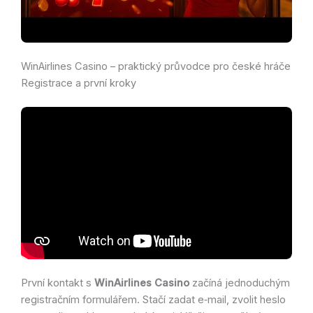
WinAirlines Casino – praktický průvodce pro české hráče
Registrace a první kroky
První kontakt s
WinAirlines Casino
začíná jednoduchým
registračním formulářem. Stačí zadat e‑mail, zvolit heslo