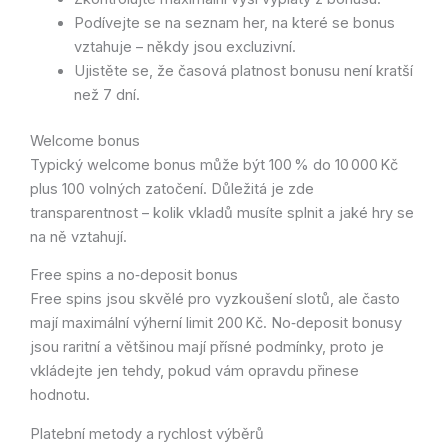
Podívejte se na seznam her, na které se bonus
vztahuje – někdy jsou excluzivní.
Ujistěte se, že časová platnost bonusu není kratší
než 7 dní.
Welcome bonus
Typický welcome bonus může být 100 % do 10 000 Kč
plus 100 volných zatočení. Důležitá je zde
transparentnost – kolik vkladů musíte splnit a jaké hry se
na ně vztahují.
Free spins a no‑deposit bonus
Free spins jsou skvělé pro vyzkoušení slotů, ale často
mají maximální výherní limit 200 Kč. No‑deposit bonusy
jsou raritní a většinou mají přísné podmínky, proto je
vkládejte jen tehdy, pokud vám opravdu přinese
hodnotu.
Platební metody a rychlost výběrů