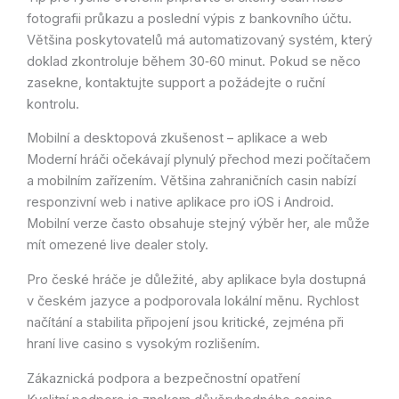
fotografii průkazu a poslední výpis z bankovního účtu.
Většina poskytovatelů má automatizovaný systém, který
doklad zkontroluje během 30‑60 minut. Pokud se něco
zasekne, kontaktujte support a požádejte o ruční
kontrolu.
Mobilní a desktopová zkušenost – aplikace a web
Moderní hráči očekávají plynulý přechod mezi počítačem
a mobilním zařízením. Většina zahraničních casin nabízí
responzivní web i native aplikace pro iOS i Android.
Mobilní verze často obsahuje stejný výběr her, ale může
mít omezené live dealer stoly.
Pro české hráče je důležité, aby aplikace byla dostupná
v českém jazyce a podporovala lokální měnu. Rychlost
načítání a stabilita připojení jsou kritické, zejména při
hraní live casino s vysokým rozlišením.
Zákaznická podpora a bezpečnostní opatření