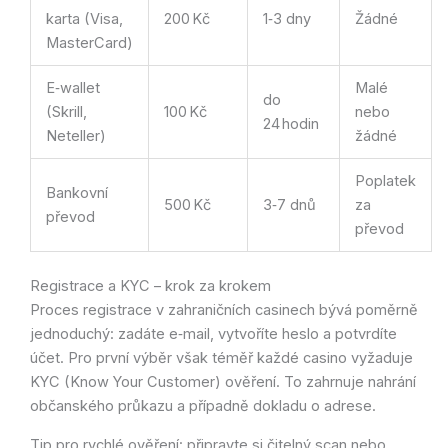
karta (Visa,
200 Kč
1‑3 dny
Žádné
MasterCard)
E‑wallet
Malé
do
(Skrill,
100 Kč
nebo
24 hodin
Neteller)
žádné
Poplatek
Bankovní
500 Kč
3‑7 dnů
za
převod
převod
Registrace a KYC – krok za krokem
Proces registrace v zahraničních casinech bývá poměrně
jednoduchý: zadáte e‑mail, vytvoříte heslo a potvrdíte
účet. Pro první výběr však téměř každé casino vyžaduje
KYC (Know Your Customer) ověření. To zahrnuje nahrání
občanského průkazu a případně dokladu o adrese.
Tip pro rychlé ověření: připravte si čitelný scan nebo