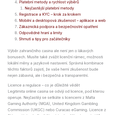
Platební metody a rychlost výběrů
Nejčastější platební metody
Registrace a KYC – krok za krokem
Mobilní a desktopová zkušenost – aplikace a web
Zákaznická podpora a bezpečnostní opatření
Odpovědné hraní a limity
Shrnutí a tipy pro začátečníky
Výběr zahraničního casina ale není jen o lákavých
bonusech. Musíte také zvážit licenční rámec, možnosti
lokální měny a jazykové nastavení. Správná kombinace
těchto faktorů zajistí, že vaše herní zkušenost bude
nejen zábavná, ale i bezpečná a transparentní.
Licence a regulace – co je důležité vědět
Legitimita online casina se odvíjí od licence, pod kterou
operuje. Nejčastěji se setkáte s licencemi z Malta
Gaming Authority (MGA), United Kingdom Gambling
Commission (UKGC) nebo Curacao eGaming. Licence z