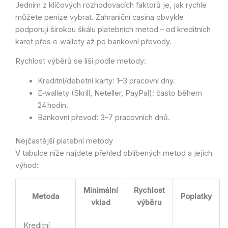
Jedním z klíčových rozhodovacích faktorů je, jak rychle
můžete peníze vybrat. Zahraniční casina obvykle
podporují širokou škálu platebních metod – od kreditních
karet přes e‑wallety až po bankovní převody.
Rychlost výběrů se liší podle metody:
Kreditní/debetní karty: 1–3 pracovní dny.
E‑wallety (Skrill, Neteller, PayPal): často během
24 hodin.
Bankovní převod: 3–7 pracovních dnů.
Nejčastější platební metody
V tabulce níže najdete přehled oblíbených metod a jejich
výhod:
Minimální
Rychlost
Metoda
Poplatky
vklad
výběru
Kreditní