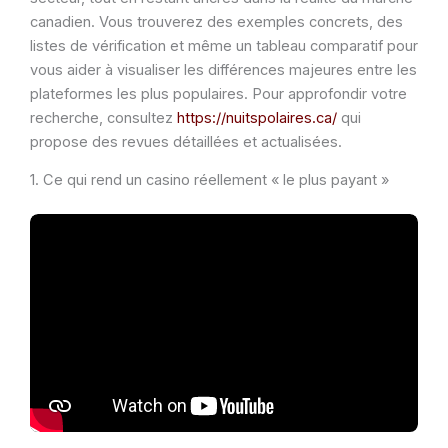
canadien. Vous trouverez des exemples concrets, des
listes de vérification et même un tableau comparatif pour
vous aider à visualiser les différences majeures entre les
plateformes les plus populaires. Pour approfondir votre
recherche, consultez
https://nuitspolaires.ca/
qui
propose des revues détaillées et actualisées.
1. Ce qui rend un casino réellement « le plus payant »