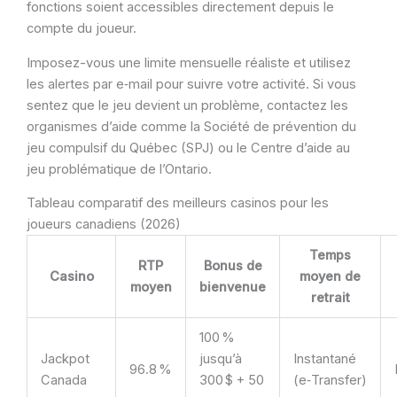
fonctions soient accessibles directement depuis le
compte du joueur.
Imposez-vous une limite mensuelle réaliste et utilisez
les alertes par e‑mail pour suivre votre activité. Si vous
sentez que le jeu devient un problème, contactez les
organismes d’aide comme la Société de prévention du
jeu compulsif du Québec (SPJ) ou le Centre d’aide au
jeu problématique de l’Ontario.
Tableau comparatif des meilleurs casinos pour les
joueurs canadiens (2026)
Temps
RTP
Bonus de
Casino
moyen de
moyen
bienvenue
retrait
100 %
Jackpot
jusqu’à
Instantané
96.8 %
Canada
300 $ + 50
(e‑Transfer)