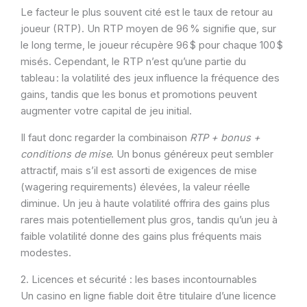
Le facteur le plus souvent cité est le taux de retour au
joueur (RTP). Un RTP moyen de 96 % signifie que, sur
le long terme, le joueur récupère 96 $ pour chaque 100 $
misés. Cependant, le RTP n’est qu’une partie du
tableau : la volatilité des jeux influence la fréquence des
gains, tandis que les bonus et promotions peuvent
augmenter votre capital de jeu initial.
Il faut donc regarder la combinaison
RTP + bonus +
conditions de mise
. Un bonus généreux peut sembler
attractif, mais s’il est assorti de exigences de mise
(wagering requirements) élevées, la valeur réelle
diminue. Un jeu à haute volatilité offrira des gains plus
rares mais potentiellement plus gros, tandis qu’un jeu à
faible volatilité donne des gains plus fréquents mais
modestes.
2. Licences et sécurité : les bases incontournables
Un casino en ligne fiable doit être titulaire d’une licence