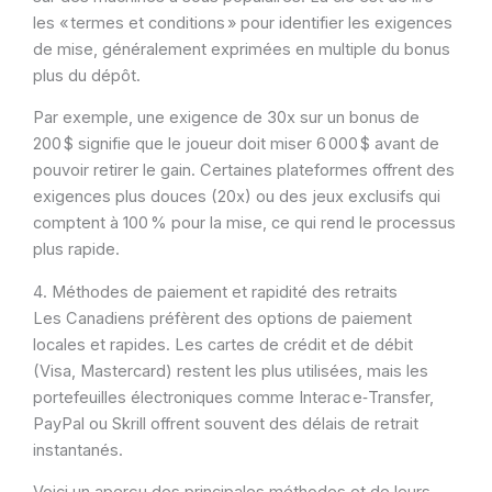
les « termes et conditions » pour identifier les exigences
de mise, généralement exprimées en multiple du bonus
plus du dépôt.
Par exemple, une exigence de 30x sur un bonus de
200 $ signifie que le joueur doit miser 6 000 $ avant de
pouvoir retirer le gain. Certaines plateformes offrent des
exigences plus douces (20x) ou des jeux exclusifs qui
comptent à 100 % pour la mise, ce qui rend le processus
plus rapide.
4. Méthodes de paiement et rapidité des retraits
Les Canadiens préfèrent des options de paiement
locales et rapides. Les cartes de crédit et de débit
(Visa, Mastercard) restent les plus utilisées, mais les
portefeuilles électroniques comme Interac e‑Transfer,
PayPal ou Skrill offrent souvent des délais de retrait
instantanés.