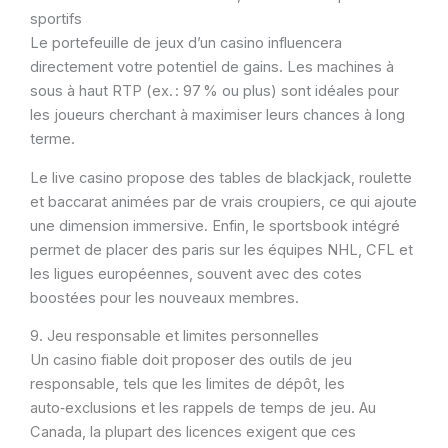
sportifs
Le portefeuille de jeux d’un casino influencera
directement votre potentiel de gains. Les machines à
sous à haut RTP (ex. : 97 % ou plus) sont idéales pour
les joueurs cherchant à maximiser leurs chances à long
terme.
Le live casino propose des tables de blackjack, roulette
et baccarat animées par de vrais croupiers, ce qui ajoute
une dimension immersive. Enfin, le sportsbook intégré
permet de placer des paris sur les équipes NHL, CFL et
les ligues européennes, souvent avec des cotes
boostées pour les nouveaux membres.
9. Jeu responsable et limites personnelles
Un casino fiable doit proposer des outils de jeu
responsable, tels que les limites de dépôt, les
auto‑exclusions et les rappels de temps de jeu. Au
Canada, la plupart des licences exigent que ces