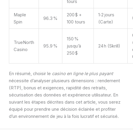
tours
Maple
200 $ +
1‑2 jours
96.3 %
Spin
100 tours
(Carte)
150 %
TrueNorth
95.9 %
jusqu’à
24 h (Skrill)
Casino
250 $
En résumé, choisir le
casino en ligne le plus payant
nécessite d’analyser plusieurs dimensions : rendement
(RTP), bonus et exigences, rapidité des retraits,
sécurisation des données et expérience utilisateur. En
suivant les étapes décrites dans cet article, vous serez
équipé pour prendre une décision éclairée et profiter
d’un environnement de jeu à la fois lucratif et sécurisé.