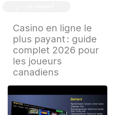
Vai
al
contenuto
Casino en ligne le
plus payant : guide
complet 2026 pour
les joueurs
canadiens