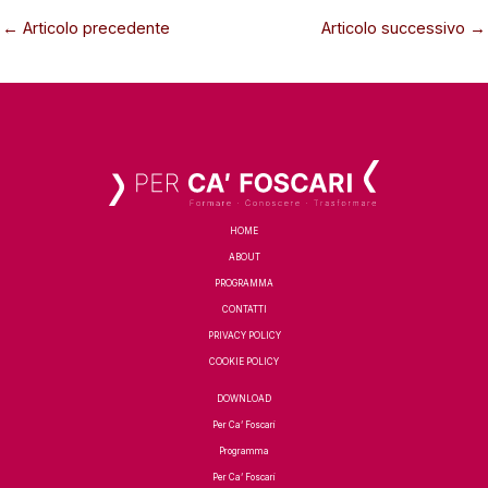
←
Articolo precedente
Articolo successivo
→
HOME
ABOUT
PROGRAMMA
CONTATTI
PRIVACY POLICY
COOKIE POLICY
DOWNLOAD
Per Ca’ Foscari
Programma
Per Ca’ Foscari