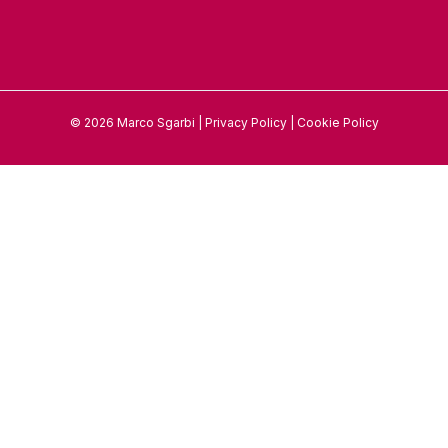
© 2026 Marco Sgarbi |
Privacy Policy
|
Cookie Policy