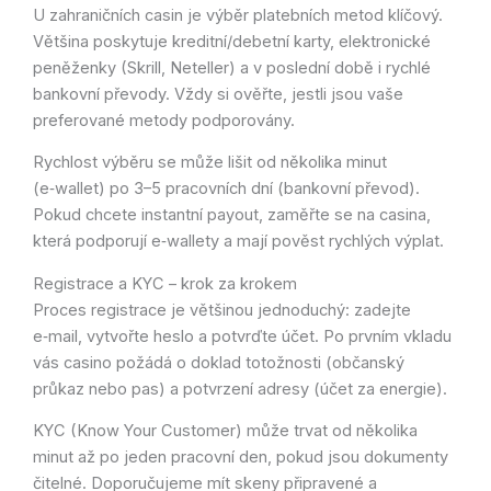
U zahraničních casin je výběr platebních metod klíčový.
Většina poskytuje kreditní/debetní karty, elektronické
peněženky (Skrill, Neteller) a v poslední době i rychlé
bankovní převody. Vždy si ověřte, jestli jsou vaše
preferované metody podporovány.
Rychlost výběru se může lišit od několika minut
(e‑wallet) po 3–5 pracovních dní (bankovní převod).
Pokud chcete instantní payout, zaměřte se na casina,
která podporují e‑wallety a mají pověst rychlých výplat.
Registrace a KYC – krok za krokem
Proces registrace je většinou jednoduchý: zadejte
e‑mail, vytvořte heslo a potvrďte účet. Po prvním vkladu
vás casino požádá o doklad totožnosti (občanský
průkaz nebo pas) a potvrzení adresy (účet za energie).
KYC (Know Your Customer) může trvat od několika
minut až po jeden pracovní den, pokud jsou dokumenty
čitelné. Doporučujeme mít skeny připravené a