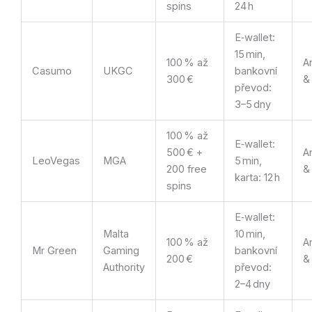
spins
24 h
E‑wallet:
15 min,
100 % až
A
Casumo
UKGC
bankovní
300 €
&
převod:
3–5 dny
100 % až
E‑wallet:
500 € +
A
LeoVegas
MGA
5 min,
200 free
&
karta: 12 h
spins
E‑wallet:
Malta
10 min,
100 % až
A
Mr Green
Gaming
bankovní
200 €
&
Authority
převod:
2–4 dny