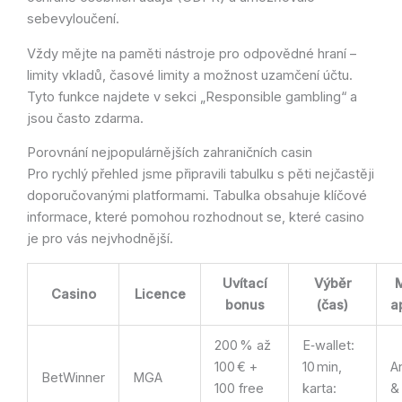
sebevyloučení.
Vždy mějte na paměti nástroje pro odpovědné hraní –
limity vkladů, časové limity a možnost uzamčení účtu.
Tyto funkce najdete v sekci „Responsible gambling“ a
jsou často zdarma.
Porovnání nejpopulárnějších zahraničních casin
Pro rychlý přehled jsme připravili tabulku s pěti nejčastěji
doporučovanými platformami. Tabulka obsahuje klíčové
informace, které pomohou rozhodnout se, které casino
je pro vás nejvhodnější.
Uvítací
Výběr
M
Casino
Licence
bonus
(čas)
a
200 % až
E‑wallet:
100 € +
10 min,
A
BetWinner
MGA
100 free
karta:
&