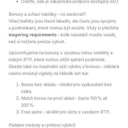
Ověřte, zda je zákaznická podpora dostupná 24/7.
Bonusy a uvítací nabídky – co sledovat?
Vítací balíčky jsou hlavní lákadlo, ale často jsou spojeny
s podmínkami, které mohou být složité. Vždy si přečtěte
wagering requirements
– kolik násobků musíte vsadit,
než si můžete peníze vybrat.
Upozorňujeme na bonusy s vysokou mírou volatility a
nízkým RTP, které mohou ztížit splnění podmínek.
Dbejte také na maximální výši výběru z bonusu – některá
casina omezují výplaty na několik set eur.
Bonus bez vkladu – ideální pro vyzkoušení bez
rizika.
Match bonus na první vklad – často 100 % až
200 %.
Free spins – skvělé pro sloty s vysokým RTP.
Platební metody a rychlost výběrů