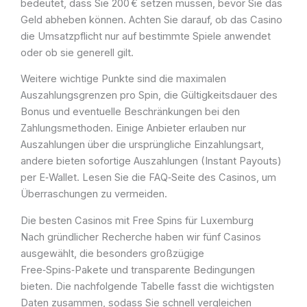
bedeutet, dass Sie 200 € setzen müssen, bevor Sie das
Geld abheben können. Achten Sie darauf, ob das Casino
die Umsatzpflicht nur auf bestimmte Spiele anwendet
oder ob sie generell gilt.
Weitere wichtige Punkte sind die maximalen
Auszahlungsgrenzen pro Spin, die Gültigkeitsdauer des
Bonus und eventuelle Beschränkungen bei den
Zahlungsmethoden. Einige Anbieter erlauben nur
Auszahlungen über die ursprüngliche Einzahlungsart,
andere bieten sofortige Auszahlungen (Instant Payouts)
per E‑Wallet. Lesen Sie die FAQ‑Seite des Casinos, um
Überraschungen zu vermeiden.
Die besten Casinos mit Free Spins für Luxemburg
Nach gründlicher Recherche haben wir fünf Casinos
ausgewählt, die besonders großzügige
Free‑Spins‑Pakete und transparente Bedingungen
bieten. Die nachfolgende Tabelle fasst die wichtigsten
Daten zusammen, sodass Sie schnell vergleichen