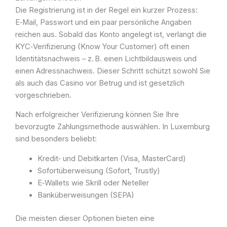
Die Registrierung ist in der Regel ein kurzer Prozess:
E‑Mail, Passwort und ein paar persönliche Angaben
reichen aus. Sobald das Konto angelegt ist, verlangt die
KYC‑Verifizierung (Know Your Customer) oft einen
Identitätsnachweis – z. B. einen Lichtbildausweis und
einen Adressnachweis. Dieser Schritt schützt sowohl Sie
als auch das Casino vor Betrug und ist gesetzlich
vorgeschrieben.
Nach erfolgreicher Verifizierung können Sie Ihre
bevorzugte Zahlungsmethode auswählen. In Luxemburg
sind besonders beliebt:
Kredit‑ und Debitkarten (Visa, MasterCard)
Sofortüberweisung (Sofort, Trustly)
E‑Wallets wie Skrill oder Neteller
Banküberweisungen (SEPA)
Die meisten dieser Optionen bieten eine