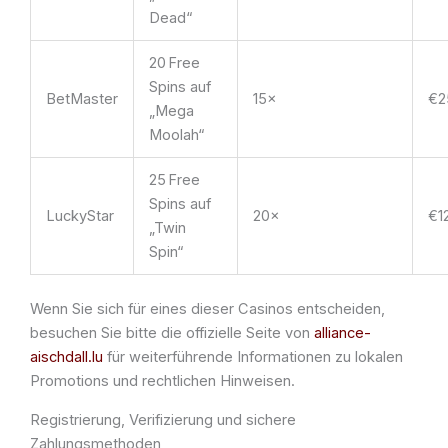
Dead“
20 Free
Spins auf
BetMaster
15×
€2
„Mega
Moolah“
25 Free
Spins auf
LuckyStar
20×
€1
„Twin
Spin“
Wenn Sie sich für eines dieser Casinos entscheiden,
besuchen Sie bitte die offizielle Seite von
alliance-
aischdall.lu
für weiterführende Informationen zu lokalen
Promotions und rechtlichen Hinweisen.
Registrierung, Verifizierung und sichere
Zahlungsmethoden