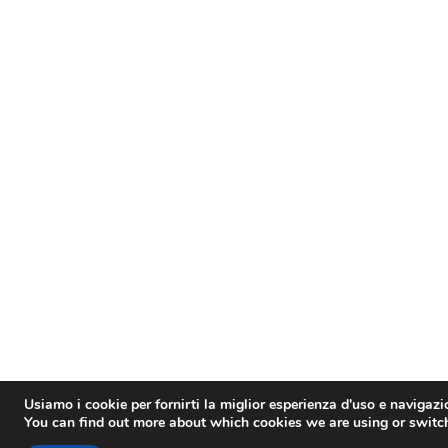
Usiamo i cookie per fornirti la miglior esperienza d'uso e navigazi
You can find out more about which cookies we are using or switc