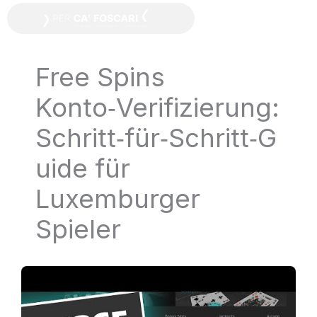
Vai
al
contenuto
Free Spins
Konto‑Verifizierung:
Schritt‑für‑Schritt‑G
uide für
Luxemburger
Spieler