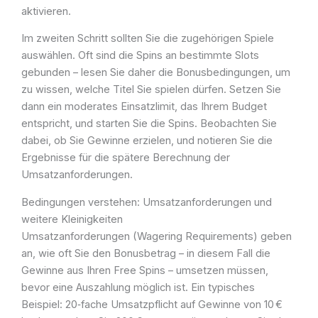
aktivieren.
Im zweiten Schritt sollten Sie die zugehörigen Spiele
auswählen. Oft sind die Spins an bestimmte Slots
gebunden – lesen Sie daher die Bonusbedingungen, um
zu wissen, welche Titel Sie spielen dürfen. Setzen Sie
dann ein moderates Einsatzlimit, das Ihrem Budget
entspricht, und starten Sie die Spins. Beobachten Sie
dabei, ob Sie Gewinne erzielen, und notieren Sie die
Ergebnisse für die spätere Berechnung der
Umsatzanforderungen.
Bedingungen verstehen: Umsatzanforderungen und
weitere Kleinigkeiten
Umsatzanforderungen (Wagering Requirements) geben
an, wie oft Sie den Bonusbetrag – in diesem Fall die
Gewinne aus Ihren Free Spins – umsetzen müssen,
bevor eine Auszahlung möglich ist. Ein typisches
Beispiel: 20‑fache Umsatzpflicht auf Gewinne von 10 €