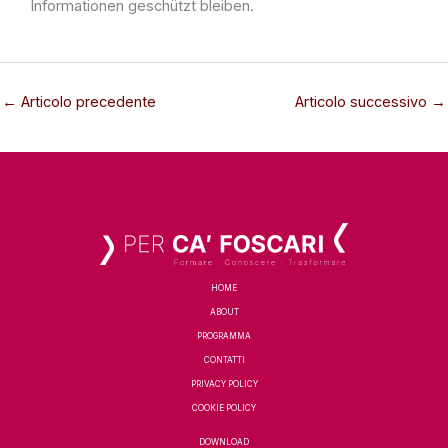
Informationen geschützt bleiben.
←
Articolo precedente
Articolo successivo
→
HOME
ABOUT
PROGRAMMA
CONTATTI
PRIVACY POLICY
COOKIE POLICY
DOWNLOAD