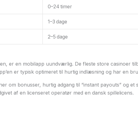
0–24 timer
1–3 dage
2–5 dage
rten, er en mobilapp uundværlig. De fleste store casinoer t
. App’en er typisk optimeret til hurtig indlæsning og har en 
oner om bonusser, hurtig adgang til “instant payouts” og et 
dgivet af en licenseret operatør med en dansk spillelicens.