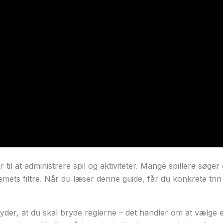
til at administrere spil og aktiviteter. Mange spillere søger
temets filtre. Når du læser denne guide, får du konkrete tr
etyder, at du skal bryde reglerne – det handler om at vælge e