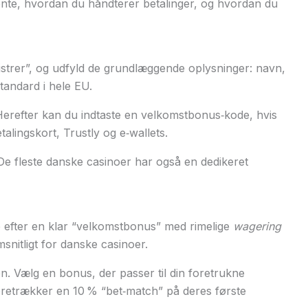
vente, hvordan du håndterer betalinger, og hvordan du
gistrer”, og udfyld de grundlæggende oplysninger: navn,
tandard i hele EU.
. Herefter kan du indtaste en velkomstbonus‑kode, hvis
alingskort, Trustly og e‑wallets.
 De fleste danske casinoer har også en dedikeret
gge efter en klar “velkomstbonus” med rimelige
wagering
nitligt for danske casinoer.
n. Vælg en bonus, der passer til din foretrukne
foretrækker en 10 % “bet‑match” på deres første