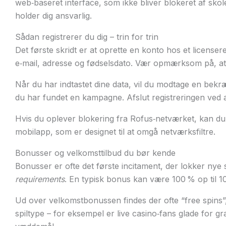
web‑baseret interface, som ikke bliver blokeret af sko
holder dig ansvarlig.
Sådan registrerer du dig – trin for trin
Det første skridt er at oprette en konto hos et license
e‑mail, adresse og fødselsdato. Vær opmærksom på, at 
Når du har indtastet dine data, vil du modtage en bekræ
du har fundet en kampagne. Afslut registreringen ved at
Hvis du oplever blokering fra Rofus‑netværket, kan du 
mobilapp, som er designet til at omgå netværksfiltre.
Bonusser og velkomsttilbud du bør kende
Bonusser er ofte det første incitament, der lokker nye 
requirements
. En typisk bonus kan være 100 % op til 1
Ud over velkomstbonussen findes der ofte “free spins”,
spiltype – for eksempel er live casino‑fans glade for 