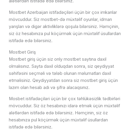
alətlərdən istifadə edə bilərsiniz.
Mostbet Azerbaijan istifadəçiləri üçün bir çox imkanlar
mövcuddur. Siz mostbet-də müxtəlif oyunlar, idman
yarışları və digər aktivliklərə qoşula bilərsiniz. Həmçinin,
siz öz hesabınıza pul köçürmək üçün müxtəlif üsullardan
istifadə edə bilərsiniz.
Mostbet Giriş
Mostbet giriş üçün siz only mostbet saytına daxil
olmalısınız. Sayta daxil olduqdan sonra, siz qeydiyyat
səhifəsini seçməli və tələb olunan məlumatları daxil
etməlisiniz. Qeydiyyatdan sonra siz mostbet giriş üçün
lazım olan hesab adı və şifrə alacaqsınız.
Mosbet istifadəçiləri üçün bir çox təhlükəsizlik tədbirləri
mövcuddur. Siz öz hesabınızı idarə etmək üçün müxtəlif
alətlərdən istifadə edə bilərsiniz. Həmçinin, siz öz
hesabınıza pul köçürmək üçün müxtəlif üsullardan
istifadə edə bilərsiniz.