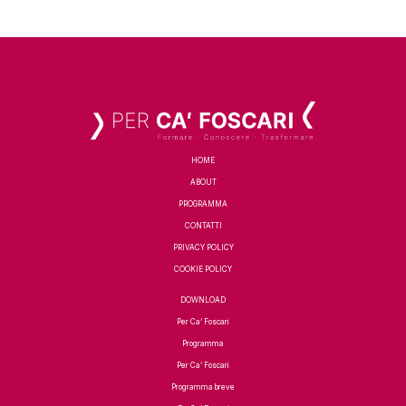
HOME
ABOUT
PROGRAMMA
CONTATTI
PRIVACY POLICY
COOKIE POLICY
DOWNLOAD
Per Ca’ Foscari
Programma
Per Ca’ Foscari
Programma breve