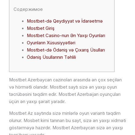
Содержимое
Mostbet-də Qeydiyyat və İdarəetmə
Mostbet Giriş
Mostbet Casino-nun Ən Yaxşı Oyunları
Oyunların Xüsusiyyətləri
Mostbet-də Ödəniş və Çıxarış Üsulları
Ödəniş Üsullarının Təhlili
Mostbet Azerbaycan cazinoları arasında ən çox seçilən
və hörmətli olanıdır. Mostbet saytı sizə ən yaxşı oyun
təcrübəsini təqdim edir. Mostbet Azerbaijan oyunçuları
üçün ən yaxşı şərait yaradır.
Mostbet Az saytında sizə minlərlə oyun variantı təqdim
olunur. Mosbet kimi tanınan bu sayt, sizə ən yaxşı xidməti
göstərməyə hazırdır. Mostbet Azerbaycan sizə ən yaxşı
təcrübəni yaşadır.