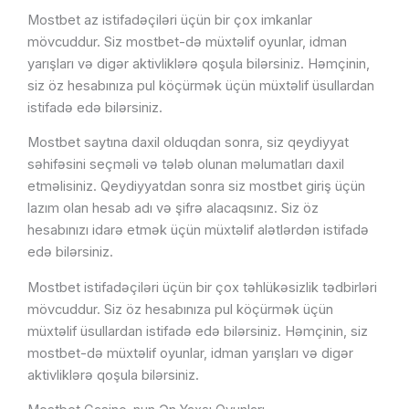
Mostbet az istifadəçiləri üçün bir çox imkanlar
mövcuddur. Siz mostbet-də müxtəlif oyunlar, idman
yarışları və digər aktivliklərə qoşula bilərsiniz. Həmçinin,
siz öz hesabınıza pul köçürmək üçün müxtəlif üsullardan
istifadə edə bilərsiniz.
Mostbet saytına daxil olduqdan sonra, siz qeydiyyat
səhifəsini seçməli və tələb olunan məlumatları daxil
etməlisiniz. Qeydiyyatdan sonra siz mostbet giriş üçün
lazım olan hesab adı və şifrə alacaqsınız. Siz öz
hesabınızı idarə etmək üçün müxtəlif alətlərdən istifadə
edə bilərsiniz.
Mostbet istifadəçiləri üçün bir çox təhlükəsizlik tədbirləri
mövcuddur. Siz öz hesabınıza pul köçürmək üçün
müxtəlif üsullardan istifadə edə bilərsiniz. Həmçinin, siz
mostbet-də müxtəlif oyunlar, idman yarışları və digər
aktivliklərə qoşula bilərsiniz.