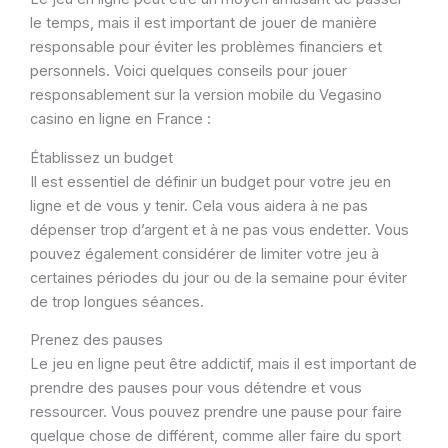
le temps, mais il est important de jouer de manière
responsable pour éviter les problèmes financiers et
personnels. Voici quelques conseils pour jouer
responsablement sur la version mobile du Vegasino
casino en ligne en France :
Établissez un budget
Il est essentiel de définir un budget pour votre jeu en
ligne et de vous y tenir. Cela vous aidera à ne pas
dépenser trop d’argent et à ne pas vous endetter. Vous
pouvez également considérer de limiter votre jeu à
certaines périodes du jour ou de la semaine pour éviter
de trop longues séances.
Prenez des pauses
Le jeu en ligne peut être addictif, mais il est important de
prendre des pauses pour vous détendre et vous
ressourcer. Vous pouvez prendre une pause pour faire
quelque chose de différent, comme aller faire du sport