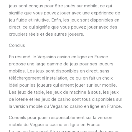
jeux sont conçus pour être joués sur mobile, ce qui
signifie que vous pouvez jouer avec une expérience de
jeu fluide et intuitive. Enfin, les jeux sont disponibles en
direct, ce qui signifie que vous pouvez jouer avec des
croupiers réels et des autres joueurs.
Conclus
En résumé, le Vegasino casino en ligne en France
propose une large gamme de jeux pour ses joueurs
mobiles. Les jeux sont disponibles en direct, sans
téléchargement ni installation, ce qui en fait un choix
idéal pour les joueurs qui aiment jouer sur leur mobile.
Les jeux de table, les jeux de machine à sous, les jeux
de loterie et les jeux de casino sont tous disponibles sur
la version mobile du Vegasino casino en ligne en France.
Conseils pour jouer responsablement sur la version
mobile du Vegasino casino en ligne en France
Le jeu en ligne peut être un moyen amusant de passer