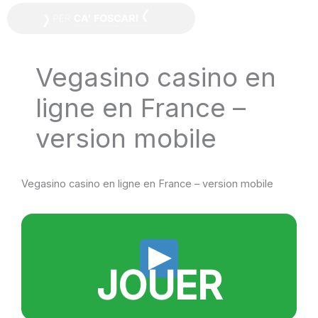
Vai
al
contenuto
Vegasino casino en
ligne en France –
version mobile
Vegasino casino en ligne en France – version mobile
JOUER