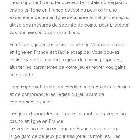
Il est important de noter que le site mobile du Vegasino
casino en ligne en France est conçu pour offrir une
expérience de jeu en ligne sécurisée et fiable. Le casino
utilise des mesures de sécurité de pointe pour protéger
vos données et vos transactions.
En résumé, jouer sur le site mobile du Vegasino casino
en ligne en France est facile et rapide. Vous pouvez
choisir parmi les nombreux jeux de casino proposés,
ajuster les paramètres de votre jeu et retirer vos gains
en sécurité.
Il est important de lire les conditions générales du casino
et de comprendre les règles du jeu avant de
commencer à jouer.
Les jeux disponibles sur la version mobile du Vegasino
casino en ligne en France
Le Vegasino casino en ligne en France propose une
large gamme de jeux pour ses joueurs mobiles. Les