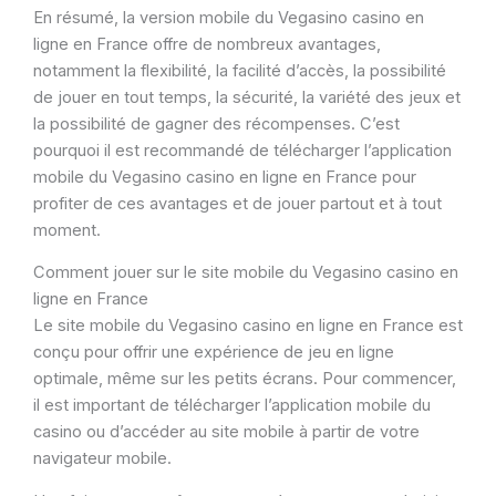
En résumé, la version mobile du Vegasino casino en
ligne en France offre de nombreux avantages,
notamment la flexibilité, la facilité d’accès, la possibilité
de jouer en tout temps, la sécurité, la variété des jeux et
la possibilité de gagner des récompenses. C’est
pourquoi il est recommandé de télécharger l’application
mobile du Vegasino casino en ligne en France pour
profiter de ces avantages et de jouer partout et à tout
moment.
Comment jouer sur le site mobile du Vegasino casino en
ligne en France
Le site mobile du Vegasino casino en ligne en France est
conçu pour offrir une expérience de jeu en ligne
optimale, même sur les petits écrans. Pour commencer,
il est important de télécharger l’application mobile du
casino ou d’accéder au site mobile à partir de votre
navigateur mobile.