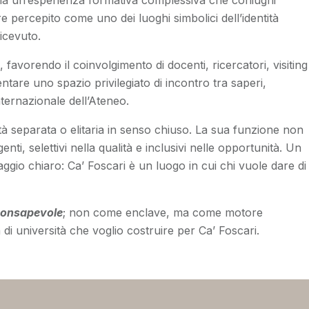
à, ma un’esperienza formativa complessiva che coniughi
e percepito come uno dei luoghi simbolici dell’identità
ricevuto.
avorendo il coinvolgimento di docenti, ricercatori, visiting
ventare uno spazio privilegiato di incontro tra saperi,
nternazionale dell’Ateneo.
 separata o elitaria in senso chiuso. La sua funzione non
ti, selettivi nella qualità e inclusivi nelle opportunità. Un
aggio chiaro: Ca’ Foscari è un luogo in cui chi vuole dare di
consapevole
; non come enclave, ma come motore
di università che voglio costruire per Ca’ Foscari.