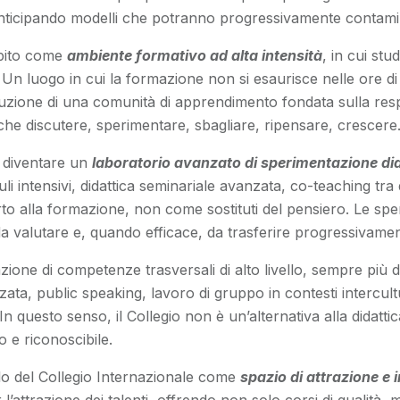
anticipando modelli che potranno progressivamente contamin
epito come
ambiente formativo ad alta intensità
, in cui st
 Un luogo in cui la formazione non si esaurisce nelle ore di 
ruzione di una comunità di apprendimento fondata sulla respons
nche discutere, sperimentare, sbagliare, ripensare, crescere
e diventare un
laboratorio avanzato di sperimentazione did
intensivi, didattica seminariale avanzata, co-teaching tra doc
upporto alla formazione, non come sostituti del pensiero. Le 
da valutare e, quando efficace, da trasferire progressivamen
zione di competenze trasversali di alto livello, sempre più 
ata, public speaking, lavoro di gruppo in contesti intercul
In questo senso, il Collegio non è un’alternativa alla didat
 e riconoscibile.
olo del Collegio Internazionale come
spazio di attrazione e 