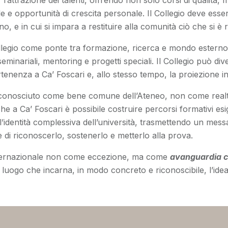
 l’attrazione dei talenti, offrendo non solo corsi di qualit
 e opportunità di crescita personale. Il Collegio deve esser
, e in cui si impara a restituire alla comunità ciò che si è 
llegio come ponte tra formazione, ricerca e mondo esterno, f
 seminariali, mentoring e progetti speciali. Il Collegio può di
rtenenza a Ca’ Foscari e, allo stesso tempo, la proiezione i
riconosciuto come bene comune dell’Ateneo, non come realtà
e a Ca’ Foscari è possibile costruire percorsi formativi esigen
e l’identità complessiva dell’università, trasmettendo un mess
di riconoscerlo, sostenerlo e metterlo alla prova.
Internazionale non come eccezione, ma come
avanguardia 
luogo che incarna, in modo concreto e riconoscibile, l’idea 