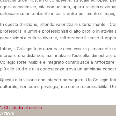
capacità di Ca’ Foscari di competere, su scala europea, per
rigore accademico, vita comunitaria, apertura internazionale
cafoscarina: un ambiente in cui si entra per merito e impegno
In questa direzione, intendo valorizzare ulteriormente il Co
professors, alumni e professionisti di alto profilo in attività
generazioni e culture diverse, rafforzando il senso di appa
Infine, il Collegio Internazionale deve essere pienamente 
è creare una distanza, ma innalzare l’asticella: dimostrare ch
Collegio forte, visibile e integrato contribuisce a rafforzar
più allo studio e alla conoscenza trova un ambiente capace 
Questa è la visione che intendo perseguire. Un Collegio 
culturale; non come privilegio, ma come responsabilità. Un 
1. Chi studia al centro
Azioni