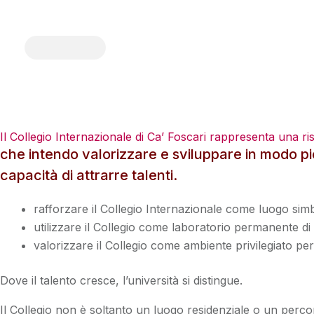
Vai
al
contenuto
1.6 Un laboratorio di talenti: Il C
Il Collegio Internazionale di Ca’ Foscari rappresenta una ri
che intendo valorizzare e sviluppare in modo pi
capacità di attrarre talenti.
rafforzare il Collegio Internazionale come luogo simbo
utilizzare il Collegio come laboratorio permanente di
valorizzare il Collegio come ambiente privilegiato p
Dove il talento cresce, l’università si distingue.
Il Collegio non è soltanto un luogo residenziale o un perco