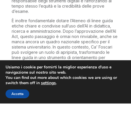
responsabile degli strumenti digitali e rafforzando al
tempo stesso l’equità e la credibilità delle prove
d’esame.
È inoltre fondamentale dotare l’Ateneo di linee guida
etiche chiare e condivise sull’uso dell’AI in didattica,
ricerca e amministrazione. Dopo l’approvazione dell’AI
Act, questo passaggio è ormai non rinviabile, anche se
manca ancora un quadro nazionale specifico per il
sistema universitario. In questo contesto, Ca’ Foscari
può svolgere un ruolo di apripista, trasformando le
linee guida in uno strumento di orientamento per
docenti e studenti, rafforzando coerenza,
Usiamo i cookie per fornirti la miglior esperienza d'uso e
responsabilità e fiducia.
navigazione sul nostro sito web.
You can find out more about which cookies we are using or
Integrare l’AI nell’insegnamento significa infine
switch them off in
sostenere i docenti nel cambiamento, senza scaricare
settings
.
su di loro l’onere di interpretare individualmente una
trasformazione complessa. Il successo di questa
Accetta
integrazione dipende dal collegamento tra formazione
didattica, sperimentazione guidata e condivisione delle
esperienze. Creare spazi di confronto tra docenti su
pratiche, dubbi ed esperimenti didattici legati all’AI –
comunità di pratica, laboratori di didattica universitaria,
momenti di restituzione – contribuirebbe a costruire una
cultura dell’innovazione didattica consapevole e non