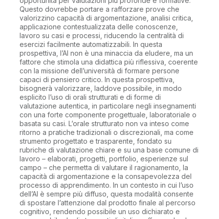
opportunità per valutazioni più profonde e formative.
Questo dovrebbe portare a rafforzare prove che
valorizzino capacità di argomentazione, analisi critica,
applicazione contestualizzata delle conoscenze,
lavoro su casi e processi, riducendo la centralità di
esercizi facilmente automatizzabili. In questa
prospettiva, l’AI non è una minaccia da eludere, ma un
fattore che stimola una didattica più riflessiva, coerente
con la missione dell’università di formare persone
capaci di pensiero critico. In questa prospettiva,
bisognerà valorizzare, laddove possibile, in modo
esplicito l’uso di orali strutturati e di forme di
valutazione autentica, in particolare negli insegnamenti
con una forte componente progettuale, laboratoriale o
basata su casi. L’orale strutturato non va inteso come
ritorno a pratiche tradizionali o discrezionali, ma come
strumento progettato e trasparente, fondato su
rubriche di valutazione chiare e su una base comune di
lavoro – elaborati, progetti, portfolio, esperienze sul
campo – che permetta di valutare il ragionamento, la
capacità di argomentazione e la consapevolezza del
processo di apprendimento. In un contesto in cui l’uso
dell’AI è sempre più diffuso, questa modalità consente
di spostare l’attenzione dal prodotto finale al percorso
cognitivo, rendendo possibile un uso dichiarato e