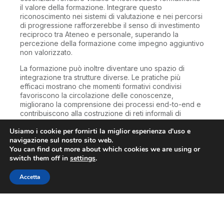
il valore della formazione. Integrare questo
riconoscimento nei sistemi di valutazione e nei percorsi
di progressione rafforzerebbe il senso di investimento
reciproco tra Ateneo e personale, superando la
percezione della formazione come impegno aggiuntivo
non valorizzato.
La formazione può inoltre diventare uno spazio di
integrazione tra strutture diverse. Le pratiche più
efficaci mostrano che momenti formativi condivisi
favoriscono la circolazione delle conoscenze,
migliorano la comprensione dei processi end-to-end e
contribuiscono alla costruzione di reti informali di
supporto. Promuovere una formazione trasversale
Usiamo i cookie per fornirti la miglior esperienza d'uso e
aiuterebbe a ridurre la frammentazione organizzativa e
navigazione sul nostro sito web.
a rafforzare l’amministrazione come comunità
You can find out more about which cookies we are using or
professionale, capace di collaborare in modo più fluido
switch them off in
settings
.
e consapevole.
Infine, investire nella formazione continua del
Accetta
personale tecnico-amministrativo implica una scelta di
lungo periodo. Rinunciare a formare il proprio
personale, infatti, per rispondere a esigenze
contingenti porterà a sostenere costi più elevati in
termini di inefficienze, rigidità, errori e stress