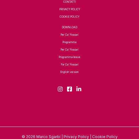
CONTATTI
PRIVACY POLICY
COOKIE POLICY
DOWNLOAD
Per Ca’ Foscari
Programma
Per Ca’ Foscari
Programma breve
For Ca’ Foscari
English version
© 2026 Marco Sgarbi |
Privacy Policy
|
Cookie Policy