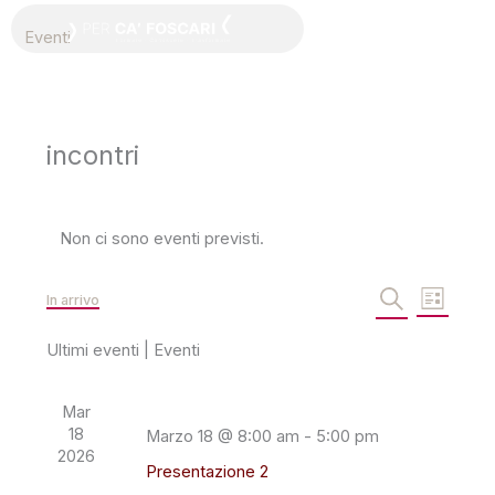
Vai
Eventi
al
contenuto
incontri
Non ci sono eventi previsti.
E
E
In arrivo
L
i
C
S
v
v
s
e
t
r
e
e
e
Ultimi eventi | Eventi
a
c
a
l
n
n
e
t
t
Mar
z
i
o
18
Marzo 18 @ 8:00 am
-
5:00 pm
i
R
V
2026
Presentazione 2
o
i
i