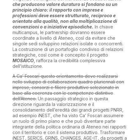
che producono valore duraturo si fondano su un
principio chiaro: il rapporto con imprese e
professioni deve essere strutturato, reciproco e
orientato alla qualità, non alla moltiplicazione di
convenzioni o a iniziative episodiche.
In chiave
multicampus, le partnership dovranno essere
coordinate a livello di Ateneo, così da evitare che
singole sedi sviluppino relazioni isolate o concorrenti.
La costruzione di un portafoglio condiviso di relazioni
strategiche, così come è concepito il progetto
MOSAICO
, rafforza la credibilità complessiva
dell’istituzione.
A Ca’ Foscari questo orientamento deve realizzarsi
nello sviluppo di collaborazioni quadro pluriennali con
imprese, consorzi e filiere produttive selezionate in
base alla coerenza con le competenze distintive
dell’Ateneo.
Un passaggio strategico in questa
direzione riguarda la valorizzazione e il
consolidamento dell’eredità dei grandi progetti PNRR,
ad esempio iNEST, che ha visto Ca’ Foscari assumere
un ruolo di primo piano e che può diventare parte
integrante della politica ordinaria di Ateneo nei rapporti
con il territorio e con il sistema produttivo. Trasformare
iNEST, SERICS, GRINS, CHANGES, AGE-IT, da progetti a