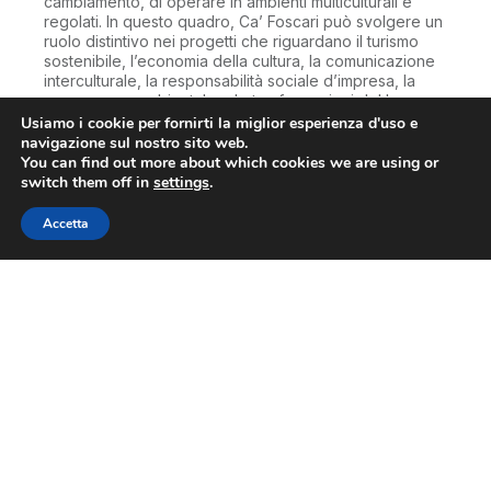
cambiamento, di operare in ambienti multiculturali e
regolati. In questo quadro, Ca’ Foscari può svolgere un
ruolo distintivo nei progetti che riguardano il turismo
sostenibile, l’economia della cultura, la comunicazione
interculturale, la responsabilità sociale d’impresa, la
governance ambientale e le trasformazioni del lavoro,
rafforzando l’integrazione tra saperi umanistici,
Usiamo i cookie per fornirti la miglior esperienza d'uso e
economici e gestionali, anche attraverso l’erogazione
navigazione sul nostro sito web.
di microcredenziali orientate ai bisogni emergenti del
You can find out more about which cookies we are using or
mercato del lavoro e delle organizzazioni.
switch them off in
settings
.
Per dare sistematicità e continuità a questo insieme di
Accetta
relazioni, è importante promuovere e consolidare
forme di cooperazione strutturata
tra università,
imprese, istituzioni pubbliche e attori del territorio.
Queste forme devono consentire di superare la
frammentazione delle iniziative episodiche, favorendo
il coordinamento di progetti di ricerca applicata,
percorsi formativi co-progettati, attività di
sperimentazione e servizi di supporto all’innovazione,
in una logica di medio-lungo periodo.
Un’impostazione di questo tipo permette di costruire
una visione unitaria e strategica delle relazioni esterne
dell’Ateneo, articolata in percorsi di ricerca congiunta e
trasferimento di conoscenza in ambiti chiave; iniziative