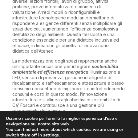
diverse: lezioni frontali, lavori di gruppo, attività
pratiche, prove informatizzate e momenti di
valutazione. Arredi mobili o riconfigurabili e
infrastrutture tecnologiche modulari permettono di
rispondere a esigenze differenti senza moltiplicare gli
spazi dedicati, aumentando l’efficienza complessiva
dell’utilizzo degli ambienti. Questa flessibilità è una
condizione essenziale per una didattica inclusiva ed
efficace, in linea con gli obiettivi di innovazione
didattica dell’Ateneo.
La modernizzazione degli spazi rappresenta anche
un’importante occasione per integrare
sostenibilità
ambientale ed efficienza energetica
. Illuminazione a
LED, sensori di presenza, gestione intelligente di
riscaldamento e raffrescamento e attrezzature a basso
consumo consentono di migliorare il comfort riducendo
consumi e costi. In questo modo, l’innovazione
infrastrutturale si allinea agli obiettivi di sostenibilità di
Ca’ Foscari e contribuisce a una gestione più
responsabile delle risorse.
Usiamo i cookie per fornirti la miglior esperienza d'uso e
Per essere credibile ed efficace, una politica di
navigazione sul nostro sito web.
modernizzazione deve infine procedere in modo
You can find out more about which cookies we are using or
graduale, visibile e comunicato. Interventi organizzati
switch them off in
settings
.
per lotti annuali, con priorità chiare alle aule e ai